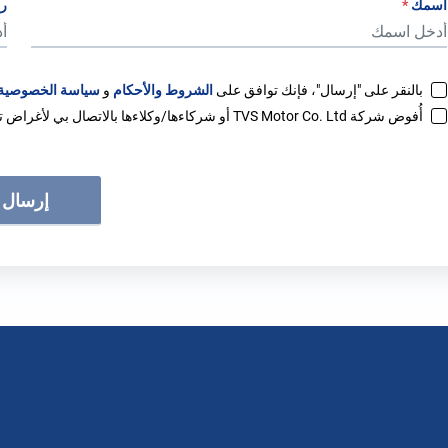
اسمك
*
رق
بالنقر على "إرسال"، فإنك توافق على
الشروط والأحكام
و
سياسة الخصوصية
أُفوض شركة TVS Motor Co. Ltd أو شركاءها/وكلاءها بالاتصال بي لأغراض تسويقية عبر أي قناة (بما في ذلك واتساب).